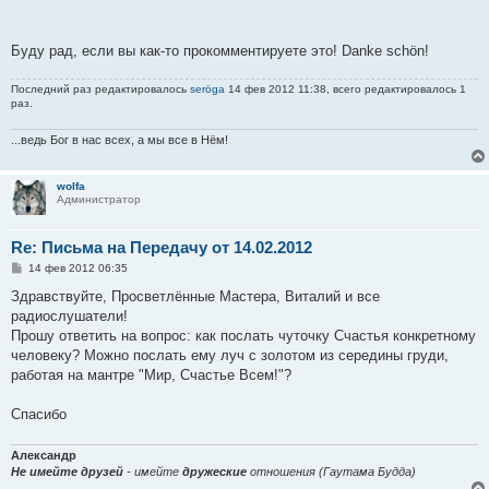
Буду рад, если вы как-то прокомментируете это! Danke schön!
Последний раз редактировалось
seröga
14 фев 2012 11:38, всего редактировалось 1
раз.
...ведь Бог в нас всех, а мы все в Нём!
wolfa
Администратор
Re: Письма на Передачу от 14.02.2012
С
14 фев 2012 06:35
о
о
Здравствуйте, Просветлённые Мастера, Виталий и все
б
радиослушатели!
щ
е
Прошу ответить на вопрос: как послать чуточку Счастья конкретному
н
человеку? Можно послать ему луч с золотом из середины груди,
и
е
работая на мантре "Мир, Счастье Всем!"?
Спасибо
Александр
Не имейте друзей
- имейте
дружеские
отношения (Гаутама Будда)