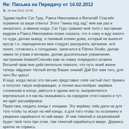
Re: Письма на Передачу от 14.02.2012
С
26 янв 2012 15:30
о
о
Здравствуйте Сат Гуру, Раиса Николаевна и Виталий! Спасибо
б
огромное за ваши ответы! Этого "пинка под зад" мне как раз и
щ
е
нехватало, а именно когда ,Сат Гуру сравнил моё тело с мусорным
н
ведром а Раиса Николаевна позже сказала, что я сижу и жду кокого-
и
е
то чуда, делаю вывод: я ленивый хозяин дома, который не выносит
мусор т.е. переодически мне следует разгружать организм. всё
понял, готовлюсь к голоданию, записался в Fittnes-Studio, делаю
намаз по утрам и вечерам, делаю дыхательные упражнения,
настроение боевое!Спасибо вам за ломку очередного штампа.
Виталий прав мне действительно повезло, что путь моей жизни
теперь обдувает тёплый ветер Ваших знаний! Дай Бог вам того, для
чего Вы здесь!
И ещё, когда писал это письмо представил себе чистый лист бумаги
и получил такую информацию, а точнее мыслеобраз: верёвка
сложенная в колцо, рвёться в одном месте, выпрямляется
вертикально и я как-бы оказываюсь на середине этого каната и тут-
же идёт расшифровка:
Перестань сводить концы с концами. Эту верёвку тебе дали не для
того чтобы ты искал на ней концы, а для того чтобы ты осознанно и
уверенно карабкался по ней вверх. И чем тяжелей и загрязнённей
будет твоё тело при этом, тем тяжелей карабкаться вверх. Держись
крепче не сорвись.