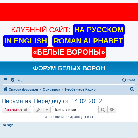
КЛУБНЫЙ САЙТ:
НА РУССКОМ
IN ENGLISH
ROMAN ALPHABET
«БЕЛЫЕ ВОРОНЫ»
ФОРУМ БЕЛЫХ ВОРОН
FAQ
Вход
П
Список форумов
Основной
Необычное Радио
о
Письма на Передачу от 14.02.2012
и
Поиск
Расширенн
Закрыто
с
3 сообщения • Страница
1
из
1
к
seröga