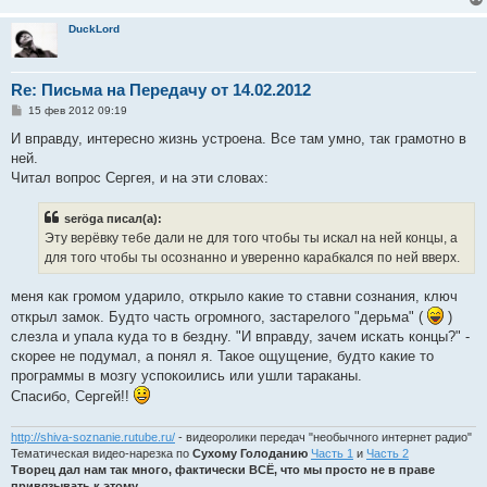
DuckLord
Re: Письма на Передачу от 14.02.2012
С
15 фев 2012 09:19
о
о
И вправду, интересно жизнь устроена. Все там умно, так грамотно в
б
ней.
щ
е
Читал вопрос Сергея, и на эти словах:
н
и
е
seröga писал(а):
Эту верёвку тебе дали не для того чтобы ты искал на ней концы, а
для того чтобы ты осознанно и уверенно карабкался по ней вверх.
меня как громом ударило, открыло какие то ставни сознания, ключ
открыл замок. Будто часть огромного, застарелого "дерьма" (
)
слезла и упала куда то в бездну. "И вправду, зачем искать концы?" -
скорее не подумал, а понял я. Такое ощущение, будто какие то
программы в мозгу успокоились или ушли тараканы.
Спасибо, Сергей!!
http://shiva-soznanie.rutube.ru/
- видеоролики передач "необычного интернет радио"
Тематическая видео-нарезка по
Сухому Голоданию
Часть 1
и
Часть 2
Творец дал нам так много, фактически ВСЁ, что мы просто не в праве
привязывать к этому.