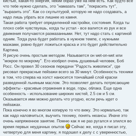
кистью, какая-то энергия, некий образ уже на нем есть. Как будто все
что тебе нужно сделать, это "намазать там", "покрасить тут",
"выразить это". Как со скульптурой, которую не надо создавать, а
надо лишь убрать все лишнее из камня.
Такая работа требует определенной настройки, состояния. Когда ты
плохо себя чувствуешь, когда ты устал - все валится из рук и все
движения получаются размазанными. Нет, тут надо стать с картиной
одним. Тогда рука будет работать в нужном темпе, с нужными
мазками, ровно будет ложиться краска и это будет действительно
Картина.
Я рисую очень простым методом. Называется он wet-on-wet или
"мокрое по мокрому". Его изобрел очень душевный человек, Боб
Росс. Он провел 30 сезонов передачи "Радость живописи", где
рисовал прекрасные пейзажи всего за 30 минут. Особенность техники
в том, что сперва на холст наносится тончайший слой краски
разведенной льняным маслом. Это позволяет делать потрясающие
эффекты - красивые отражения в воде, горы, облака. Еще одна
особенность - использование широких кистей, 2.5 см и 5 см.
Оказывается ими можно делать что угодно, если речь идет о
пейзажах.
Пока конечно я во многом копирую то что вижу. Это нормально, так
как надо наловчиться, выучить технику, понять нюансы. Иначе это
очень напряженное занятие. Помню как я не раз ругался и злился во
время первых неудачных опытов
Сейчас же, когда я писал эту,
четвертую для меня картину, я подошел к делу с с уверенностью,