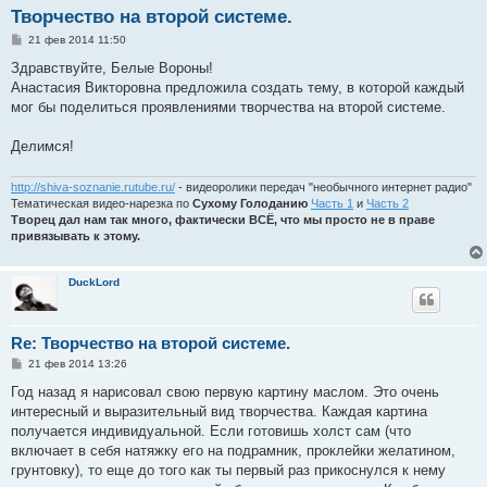
Творчество на второй системе.
С
21 фев 2014 11:50
о
о
Здравствуйте, Белые Вороны!
б
Анастасия Викторовна предложила создать тему, в которой каждый
щ
е
мог бы поделиться проявлениями творчества на второй системе.
н
и
е
Делимся!
http://shiva-soznanie.rutube.ru/
- видеоролики передач "необычного интернет радио"
Тематическая видео-нарезка по
Сухому Голоданию
Часть 1
и
Часть 2
Творец дал нам так много, фактически ВСЁ, что мы просто не в праве
привязывать к этому.
DuckLord
Re: Творчество на второй системе.
С
21 фев 2014 13:26
о
о
Год назад я нарисовал свою первую картину маслом. Это очень
б
интересный и выразительный вид творчества. Каждая картина
щ
е
получается индивидуальной. Если готовишь холст сам (что
н
включает в себя натяжку его на подрамник, проклейки желатином,
и
е
грунтовку), то еще до того как ты первый раз прикоснулся к нему