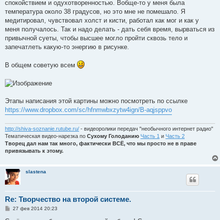
спокойствием и одухотворенностью. Вобще-то у меня была
температура около 38 градусов, но это мне не помешало. Я
медитировал, чувствовал холст и кисти, работал как мог и как у
меня получалось. Так и надо делать - дать себя время, вырваться из
привычной суеты, чтобы высшее могло пройти сквозь тело и
запечатлеть какую-то энергию в рисунке.
В общем советую всем
Этапы написания этой картины можно посмотреть по ссылке
https://www.dropbox.com/sc/hfnmwbxzytw4ign/B-aqjsppvo
http://shiva-soznanie.rutube.ru/
- видеоролики передач "необычного интернет радио"
Тематическая видео-нарезка по
Сухому Голоданию
Часть 1
и
Часть 2
Творец дал нам так много, фактически ВСЁ, что мы просто не в праве
привязывать к этому.
slastena
Re: Творчество на второй системе.
С
27 фев 2014 20:23
о
о