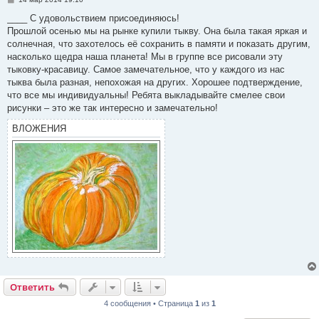
о
о
____ С удовольствием присоединяюсь!
б
Прошлой осенью мы на рынке купили тыкву. Она была такая яркая и
щ
е
солнечная, что захотелось её сохранить в памяти и показать другим,
н
насколько щедра наша планета! Мы в группе все рисовали эту
и
е
тыковку-красавицу. Самое замечательное, что у каждого из нас
тыква была разная, непохожая на других. Хорошее подтверждение,
что все мы индивидуальны! Ребята выкладывайте смелее свои
рисунки – это же так интересно и замечательно!
ВЛОЖЕНИЯ
Ответить
4 сообщения • Страница
1
из
1