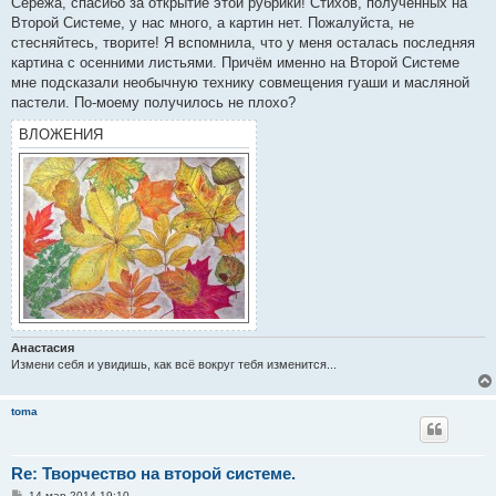
Серёжа, спасибо за открытие этой рубрики! Стихов, полученных на
б
Второй Системе, у нас много, а картин нет. Пожалуйста, не
щ
е
стесняйтесь, творите! Я вспомнила, что у меня осталась последняя
н
картина с осенними листьями. Причём именно на Второй Системе
и
е
мне подсказали необычную технику совмещения гуаши и масляной
пастели. По-моему получилось не плохо?
ВЛОЖЕНИЯ
Анастасия
Измени себя и увидишь, как всё вокруг тебя изменится...
toma
Re: Творчество на второй системе.
С
14 мар 2014 19:10