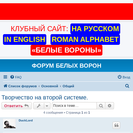
ПОЙМАЙ СВОЮ ЖАР-ПТИЦУ
СЧАСТЬЯ!!!
КЛУБНЫЙ САЙТ:
НА РУССКОМ
IN ENGLISH
ROMAN ALPHABET
«БЕЛЫЕ ВОРОНЫ»
ФОРУМ БЕЛЫХ ВОРОН
FAQ
Вход
П
Список форумов
Основной
Общий
о
Творчество на второй системе.
и
Поиск
Расширен
Ответить
с
4 сообщения • Страница
1
из
1
к
DuckLord