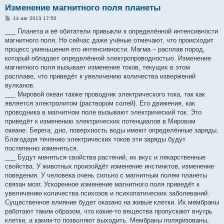
Изменение магнитного поля планеты
С
14 авг 2013 17:50
о
о
___ Планета и её обитатели привыкли к определённой интенсивности
б
магнитного поля. Но сейчас даже учёные отмечают, что происходит
щ
е
процесс уменьшения его интенсивности. Магма – расплав пород,
н
который обладает определённой электропроводностью. Изменение
и
е
магнитного поля вызывает изменение токов, текущих в этом
расплаве, что приведёт к увеличению количества извержений
вулканов.
___ Мировой океан также проводник электрического тока, так как
является электролитом (раствором солей). Его движения, как
проводника в магнитном поле вызывают электрический ток. Это
приведёт к изменению электрических потенциалов в Мировом
океане. Берега, дно, поверхность воды имеют определённые заряды.
Благодаря течению электрических токов эти заряды будут
постепенно изменяться.
___ Будут меняться свойства растений, их вкус и лекарственные
свойства. У животных произойдёт изменение инстинктов, изменение
поведения. У человека очень сильно с магнитным полем планеты
связан мозг. Ускоренное изменение магнитного поля приведёт к
увеличению количества психозов и психопатических заболеваний.
Существенное влияние будет оказано на живые клетки. Их мембраны
работают таким образом, что какие-то вещества пропускают внутрь
клетки, а каким-то позволяют выходить. Мембраны поляризованы,