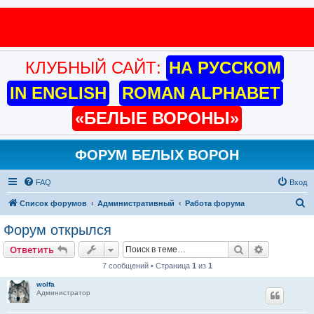
КЛУБНЫЙ САЙТ:
НА РУССКОМ
IN ENGLISH
ROMAN ALPHABET
«БЕЛЫЕ ВОРОНЫ»
ФОРУМ БЕЛЫХ ВОРОН
FAQ
Вход
П
Список форумов
Административный
Работа форума
о
Форум открылся
и
Поиск
Расширен
Ответить
с
7 сообщений • Страница
1
из
1
к
wolfa
Администратор