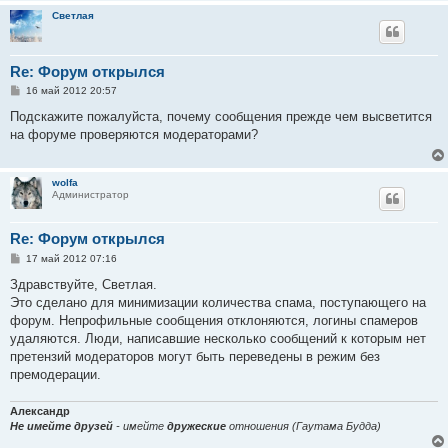
Светлая
Re: Форум открылся
С
16 май 2012 20:57
о
о
Подскажите пожалуйста, почему сообщения прежде чем высветится
б
на форуме проверяются модераторами?
щ
е
н
и
wolfa
е
Администратор
Re: Форум открылся
С
17 май 2012 07:16
о
о
Здравствуйте, Светлая.
б
Это сделано для минимизации количества спама, поступающего на
щ
е
форум. Непрофильные сообщения отклоняются, логины спамеров
н
удаляются. Люди, написавшие несколько сообщений к которым нет
и
е
претензий модераторов могут быть переведены в режим без
премодерации.
Александр
Не имейте друзей
- имейте
дружеские
отношения (Гаутама Будда)