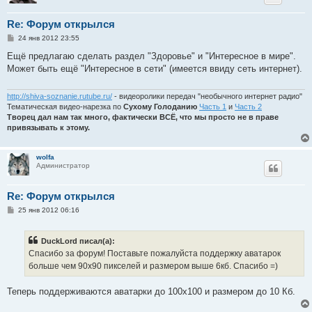
Re: Форум открылся
С
24 янв 2012 23:55
о
о
Ещё предлагаю сделать раздел "Здоровье" и "Интересное в мире".
б
Может быть ещё "Интересное в сети" (имеется ввиду сеть интернет).
щ
е
н
и
http://shiva-soznanie.rutube.ru/
- видеоролики передач "необычного интернет радио"
е
Тематическая видео-нарезка по
Сухому Голоданию
Часть 1
и
Часть 2
Творец дал нам так много, фактически ВСЁ, что мы просто не в праве
привязывать к этому.
wolfa
Администратор
Re: Форум открылся
С
25 янв 2012 06:16
о
о
б
DuckLord писал(а):
щ
е
Спасибо за форум! Поставьте пожалуйста поддержку аватарок
н
больше чем 90х90 пикселей и размером выше 6кб. Спасибо =)
и
е
Теперь поддерживаются аватарки до 100х100 и размером до 10 Кб.