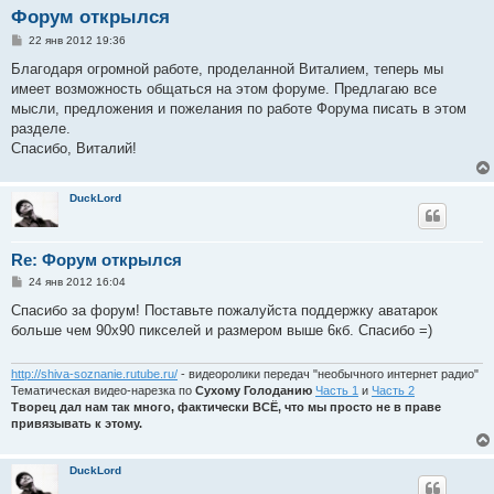
Форум открылся
С
22 янв 2012 19:36
о
о
Благодаря огромной работе, проделанной Виталием, теперь мы
б
имеет возможность общаться на этом форуме. Предлагаю все
щ
е
мысли, предложения и пожелания по работе Форума писать в этом
н
разделе.
и
е
Спасибо, Виталий!
DuckLord
Re: Форум открылся
С
24 янв 2012 16:04
о
о
Спасибо за форум! Поставьте пожалуйста поддержку аватарок
б
больше чем 90х90 пикселей и размером выше 6кб. Спасибо =)
щ
е
н
и
http://shiva-soznanie.rutube.ru/
- видеоролики передач "необычного интернет радио"
е
Тематическая видео-нарезка по
Сухому Голоданию
Часть 1
и
Часть 2
Творец дал нам так много, фактически ВСЁ, что мы просто не в праве
привязывать к этому.
DuckLord