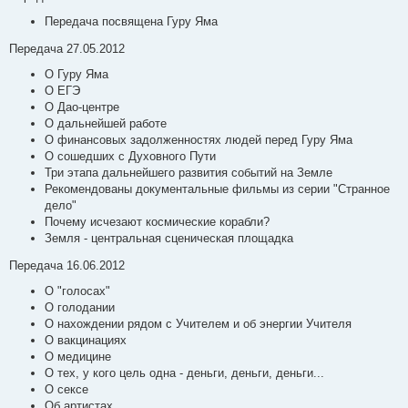
Передача посвящена Гуру Яма
Передача 27.05.2012
О Гуру Яма
О ЕГЭ
О Дао-центре
О дальнейшей работе
О финансовых задолженностях людей перед Гуру Яма
О сошедших с Духовного Пути
Три этапа дальнейшего развития событий на Земле
Рекомендованы документальные фильмы из серии "Странное
дело"
Почему исчезают космические корабли?
Земля - центральная сценическая площадка
Передача 16.06.2012
О "голосах"
О голодании
О нахождении рядом с Учителем и об энергии Учителя
О вакцинациях
О медицине
О тех, у кого цель одна - деньги, деньги, деньги...
О сексе
Об артистах