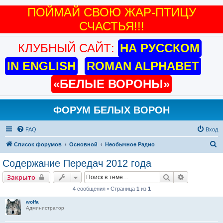
ПОЙМАЙ СВОЮ ЖАР-ПТИЦУ
СЧАСТЬЯ!!!
КЛУБНЫЙ САЙТ:
НА РУССКОМ
IN ENGLISH
ROMAN ALPHABET
«БЕЛЫЕ ВОРОНЫ»
ФОРУМ БЕЛЫХ ВОРОН
FAQ
Вход
П
Список форумов
Основной
Необычное Радио
о
Содержание Передач 2012 года
и
Поиск
Расширенн
Закрыто
с
4 сообщения • Страница
1
из
1
к
wolfa
Администратор