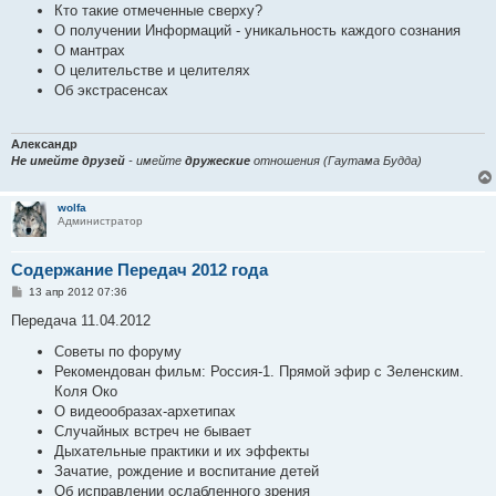
Кто такие отмеченные сверху?
О получении Информаций - уникальность каждого сознания
О мантрах
О целительстве и целителях
Об экстрасенсах
Александр
Не имейте друзей
- имейте
дружеские
отношения (Гаутама Будда)
wolfa
Администратор
Содержание Передач 2012 года
С
13 апр 2012 07:36
о
о
Передача 11.04.2012
б
щ
Советы по форуму
е
Рекомендован фильм: Россия-1. Прямой эфир с Зеленским.
н
и
Коля Око
е
О видеообразах-архетипах
Случайных встреч не бывает
Дыхательные практики и их эффекты
Зачатие, рождение и воспитание детей
Об исправлении ослабленного зрения