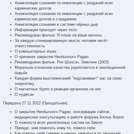
Аннигиляция сознания по инволюции с раздачей всех
кармических долгов
Аннигиляция сознания по инволюции с раздачей всех
кармических долгов в страданиях
Аннигиляция сознания в системе чёрных дыр
Информации проходят через тело
Рекомендован фильм: Я плюю на ваши могилы
За каждую сгенерированную мысль человек несёт
ответственность
О компьютерных играх
О причинах закрытия Необычного Радио
Рекомендован фильм: Рон Шонсон. Земляне (2003)
Морально-этические качества укрепляются в эволюционной
борьбе
Каждая форма мыслежеланий "подсаживает" вас на свою
энергетику
О магнитных бурях и реакции организма на них
О чудесах
Передача 27.11.2012 (Прощальная)
О закрытии Необычного Радио, консервации сайтов,
медицинских консультациях и работе форума Белых Ворон
О ложности всех религиозных систем на Земле
Прежде, чем помогать кому-то, помоги себе
Как помочь себе самому и начать двигаться по эволюции