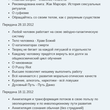
е
Рекомендована книга: Жак Марсиро. История сексуальных
ритуалов
О суфизме
Обращайтесь со своим телом, как с разумным существом
Передача 28.10.2012
Любой человек работает на свою звёздно-галактическую
систему
Тело человека - Храм Божий
О катализаторах смерти
Творец не бегает за каждой лягушкой в отдельности
Каждому человеку придётся вернуть все долги за
общекосмический цикл обучения
О чиновниках
О Pussy Riot
Высшее позволяет низшему выполнить работу
Всё начинается с развития морально-этических качеств
Курение, алкоголь, наркотики - всё ловушки
Духовный Путь - Путь Данко
Передача 18.11.2012
Аннигиляция и трансформация потоков в свою пользу по
эволюционному и по инволюционному пути развития
Аннигиляция сознания обычная (без страданий)