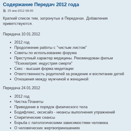
Содержание Передач 2012 года
С
25 янв 2012 08:00
о
о
Краткий список тем, затронутых в Передачах. Добавления
б
приветствуются.
щ
е
н
Передача 10.01.2012
и
е
2012 год
Продолжение работы с "чистым листом"
Советы по использованию форума
Преступный характер медицины. Рекомендован фильм
"Психиатрия: индустрия смерти"
Секс - высшая форма медитации
Ответственность родителей за рождение и воспитание детей
Отношения между мужчиной и женщиной
Передача 24.01.2012
2012 год
Чистка Планеты
Приведение в порядок физического тела
Бодифлекс, оксисайз - нюансы выполнения упражнений
Спиритические сеансы
Борьба с патологическими зависимостями человека
О человеческих жертвоприношениях