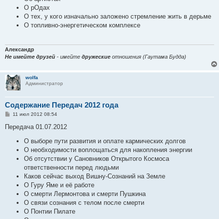
О рОдах
О тех, у кого изначально заложено стремление жить в дерьме
О топливно-энергетическом комплексе
Александр
Не имейте друзей
- имейте
дружеские
отношения (Гаутама Будда)
wolfa
Администратор
Содержание Передач 2012 года
С
11 июл 2012 08:54
о
о
Передача 01.07.2012
б
щ
О выборе пути развития и оплате кармических долгов
е
О необходимости воплощаться для накопления энергии
н
и
Об отсутствии у Сановников Открытого Космоса
е
ответственности перед людьми
Каков сейчас выход Вишну-Сознаний на Земле
О Гуру Яме и её работе
О смерти Лермонтова и смерти Пушкина
О связи сознания с телом после смерти
О Понтии Пилате