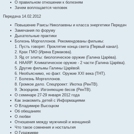
О правильном отношении к болезням
Зачем воплощается человек
Передача 14.02.2012
Повышение Раисы Николаевны и класса энергетики Передач
Замечания по форуму
Дыхательные практики
Болезнь Моргеллонов. Рекомендованы фильмы:
1. Пусть говорят. Проклятие конца света (Первый канал).
2. Крах ГМО (Ирина Ермакова).
3. Яд от элиты: биологическое оружие (Галина Царёва).
4. HAARP. Климатическое оружие - 2 части (Галина Царёва).
5. Другие фильмы Галины Царёвой.
6. Необъяснимо, но факт. Оружие XXI века (ТНТ).
7. Болезнь Моргеллонов.
8. Громкое дело. Спецпроект: Икотка (РенТВ).
9. Экзорцизм. Изгоняющие бесов (РенТВ).
О семинаре 27-29 января 2012 года
Как знакомить детей с Информациями
О Владимире Высоцком
Об обещаниях
О любви
Отношения между мужчиной и женщиной
Что такое сомнения и ностальгия
О Гурджиеве