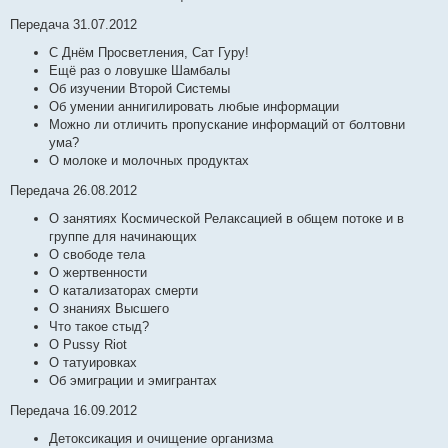
Передача 31.07.2012
С Днём Просветления, Сат Гуру!
Ещё раз о ловушке Шамбалы
Об изучении Второй Системы
Об умении аннигилировать любые информации
Можно ли отличить пропускание информаций от болтовни
ума?
О молоке и молочных продуктах
Передача 26.08.2012
О занятиях Космической Релаксацией в общем потоке и в
группе для начинающих
О свободе тела
О жертвенности
О катализаторах смерти
О знаниях Высшего
Что такое стыд?
О Pussy Riot
О татуировках
Об эмиграции и эмигрантах
Передача 16.09.2012
Детоксикация и очищение организма