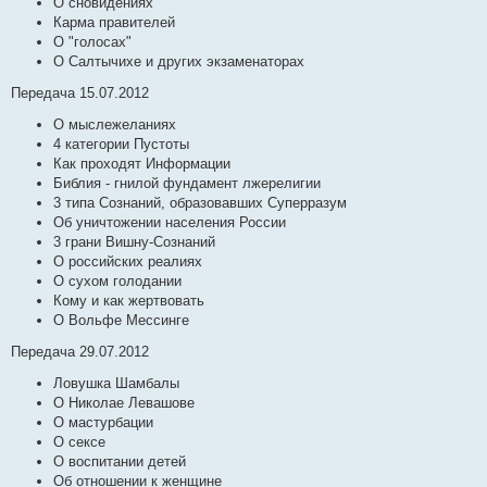
О сновидениях
Карма правителей
О "голосах"
О Салтычихе и других экзаменаторах
Передача 15.07.2012
О мыслежеланиях
4 категории Пустоты
Как проходят Информации
Библия - гнилой фундамент лжерелигии
3 типа Сознаний, образовавших Суперразум
Об уничтожении населения России
3 грани Вишну-Сознаний
О российских реалиях
О сухом голодании
Кому и как жертвовать
О Вольфе Мессинге
Передача 29.07.2012
Ловушка Шамбалы
О Николае Левашове
О мастурбации
О сексе
О воспитании детей
Об отношении к женщине