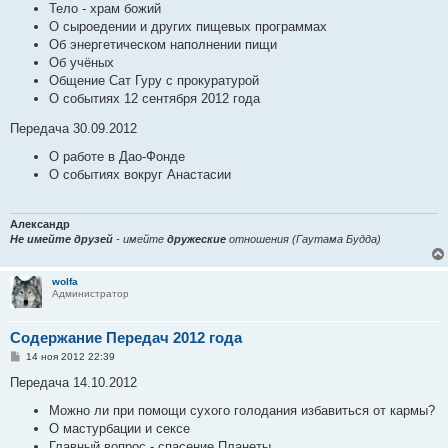
Тело - храм божий
О сыроедении и других пищевых программах
Об энергетическом наполнении пищи
Об учёных
Общение Сат Гуру с прокуратурой
О событиях 12 сентября 2012 года
Передача 30.09.2012
О работе в Дао-Фонде
О событиях вокруг Анастасии
Александр
Не имейте друзей
- имейте
дружеские
отношения (Гаутама Будда)
wolfa
Администратор
Содержание Передач 2012 года
С
14 ноя 2012 22:39
о
о
Передача 14.10.2012
б
щ
Можно ли при помощи сухого голодания избавиться от кармы?
е
О мастурбации и сексе
н
и
Главный вопрос - спасение Планеты