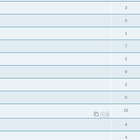
3
0
1
7
2
9
2
0
10
1
2
4
4