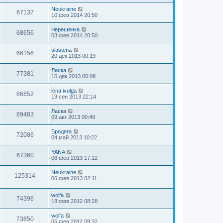
Neukraine
67137
10 фев 2014 20:50
Черешенка
68656
03 фев 2014 20:50
slastena
66156
20 дек 2013 00:19
Ласка
77381
15 дек 2013 00:08
lena ivolga
66852
19 сен 2013 22:14
Ласка
69483
09 авг 2013 00:49
Бродяга
72086
04 май 2013 10:22
YANA
67360
06 фев 2013 17:12
Neukraine
125314
06 фев 2013 02:11
wolfa
74396
18 фев 2012 08:28
wolfa
73850
05 фев 2012 09:32