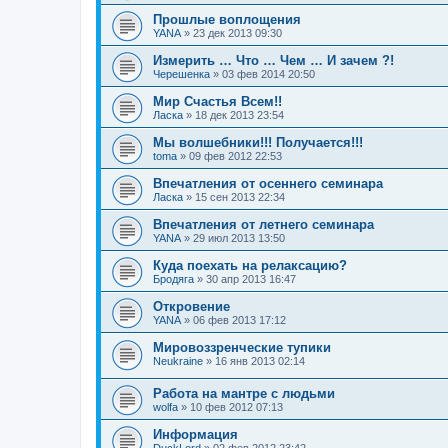
Прошлые воплощения
YANA
»
23 дек 2013 09:30
Измерить … Что … Чем … И зачем ?!
Черешенка
»
03 фев 2014 20:50
Мир Счастья Всем!!
Ласка
»
18 дек 2013 23:54
Мы волшебники!!! Получается!!!
toma
»
09 фев 2012 22:53
Впечатления от осеннего семинара
Ласка
»
15 сен 2013 22:34
Впечатления от летнего семинара
YANA
»
29 июл 2013 13:50
Куда поехать на релаксацию?
Бродяга
»
30 апр 2013 16:47
Откровение
YANA
»
06 фев 2013 17:12
Мировоззренческие тупики
Neukraine
»
16 янв 2013 02:14
Работа на мантре с людьми
wolfa
»
10 фев 2012 07:13
Информация