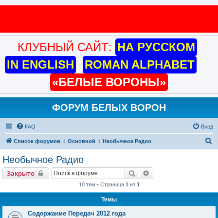
КЛУБНЫЙ САЙТ:
НА РУССКОМ
IN ENGLISH
ROMAN ALPHABET
«БЕЛЫЕ ВОРОНЫ»
ФОРУМ БЕЛЫХ ВОРОН
FAQ
Вход
П
Список форумов
Основной
Необычное Радио
о
Необычное Радио
и
Поиск
Расширенный поиск
Закрыто
с
10 тем • Страница
1
из
1
к
Темы
Содержание Передач 2012 года