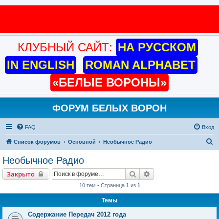
КЛУБНЫЙ САЙТ:
НА РУССКОМ
IN ENGLISH
ROMAN ALPHABET
«БЕЛЫЕ ВОРОНЫ»
ФОРУМ БЕЛЫХ ВОРОН
FAQ
Вход
П
Список форумов
Основной
Необычное Радио
о
Необычное Радио
и
Поиск
Расширенный поиск
Закрыто
с
10 тем • Страница
1
из
1
к
Темы
Содержание Передач 2012 года