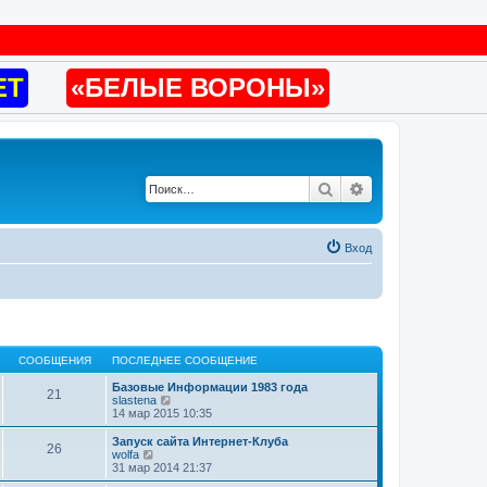
ET
«БЕЛЫЕ ВОРОНЫ»
Поиск
Расширенный по
Вход
СООБЩЕНИЯ
ПОСЛЕДНЕЕ СООБЩЕНИЕ
Базовые Информации 1983 года
21
П
slastena
е
14 мар 2015 10:35
р
е
Запуск сайта Интернет-Клуба
26
й
П
wolfa
т
е
31 мар 2014 21:37
и
р