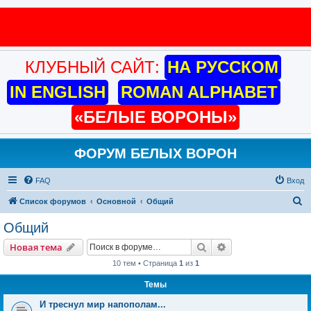
КЛУБНЫЙ САЙТ:
НА РУССКОМ
IN ENGLISH
ROMAN ALPHABET
«БЕЛЫЕ ВОРОНЫ»
ФОРУМ БЕЛЫХ ВОРОН
FAQ
Вход
П
Список форумов
Основной
Общий
о
Общий
и
Поиск
Расширенный пои
Новая тема
с
10 тем • Страница
1
из
1
к
Темы
И треснул мир напополам...