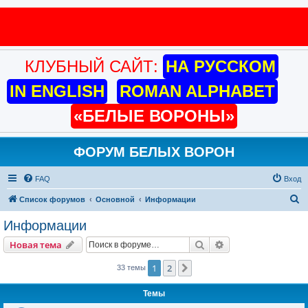
КЛУБНЫЙ САЙТ:
НА РУССКОМ
IN ENGLISH
ROMAN ALPHABET
«БЕЛЫЕ ВОРОНЫ»
ФОРУМ БЕЛЫХ ВОРОН
FAQ
Вход
П
Список форумов
Основной
Информации
о
Информации
и
Поиск
Расширенный пои
Новая тема
с
к
1
2
След.
33 темы
Темы