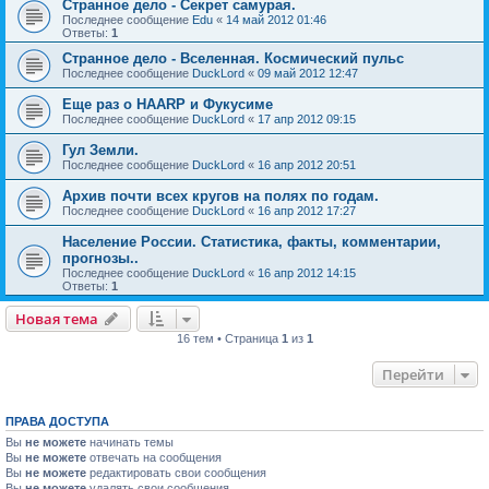
Странное дело - Секрет самурая.
Последнее сообщение
Edu
«
14 май 2012 01:46
Ответы:
1
Странное дело - Вселенная. Космический пульс
Последнее сообщение
DuckLord
«
09 май 2012 12:47
Еще раз о HAARP и Фукусиме
Последнее сообщение
DuckLord
«
17 апр 2012 09:15
Гул Земли.
Последнее сообщение
DuckLord
«
16 апр 2012 20:51
Архив почти всех кругов на полях по годам.
Последнее сообщение
DuckLord
«
16 апр 2012 17:27
Население России. Статистика, факты, комментарии,
прогнозы..
Последнее сообщение
DuckLord
«
16 апр 2012 14:15
Ответы:
1
Новая тема
16 тем • Страница
1
из
1
Перейти
ПРАВА ДОСТУПА
Вы
не можете
начинать темы
Вы
не можете
отвечать на сообщения
Вы
не можете
редактировать свои сообщения
Вы
не можете
удалять свои сообщения