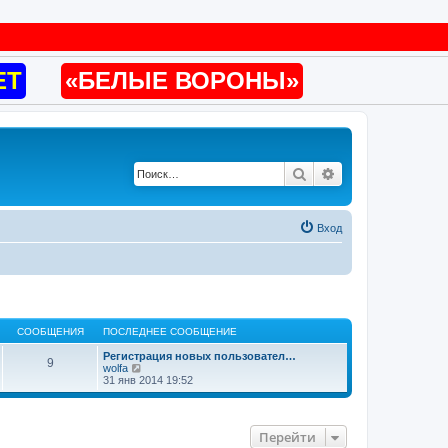
ET
«БЕЛЫЕ ВОРОНЫ»
Поиск
Расширенный по
Вход
СООБЩЕНИЯ
ПОСЛЕДНЕЕ СООБЩЕНИЕ
Регистрация новых пользовател…
9
П
wolfa
е
31 янв 2014 19:52
р
е
й
т
Перейти
и