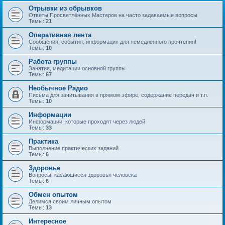
Отрывки из обрывков
Ответы Просветлённых Мастеров на часто задаваемые вопросы
Темы:
21
Оперативная лента
Сообщения, события, информация для немедленного прочтения!
Темы:
10
Работа группы
Занятия, медитации основной группы
Темы:
67
Необычное Радио
Письма для зачитывания в прямом эфире, содержание передач и т.п.
Темы:
10
Информации
Информации, которые проходят через людей
Темы:
33
Практика
Выполнение практических заданий
Темы:
6
Здоровье
Вопросы, касающиеся здоровья человека
Темы:
6
Обмен опытом
Делимся своим личным опытом
Темы:
13
Интересное