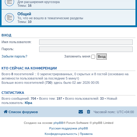
Для расширения кругозора
Темы:
16
Общий
То, что не вошло в тематические разделы
Темы:
10
ВХОД
Имя пользователя:
Пароль:
Забыли пароль?
Запомнить меня
КТО СЕЙЧАС НА КОНФЕРЕНЦИИ
Всего
8
посетителей :: 0 зарегистрированных, 0 скрытых и 8 гостей (основано на
активности пользователей за последние 5 минут)
Больше всего посетителей (
730
) здесь было 02 авг 2026 00:05
СТАТИСТИКА
Всего сообщений:
704
• Всего тем:
197
• Всего пользователей:
33
• Новый
пользователь:
Юра
Список форумов
Часовой пояс:
UTC+04:00
Создано на основе
phpBB
® Forum Software © phpBB Limited
Русская поддержка phpBB
Конфиденциальность
|
Правила